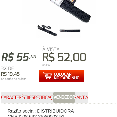
À VISTA
R$ 55
R$ 52,00
,00
no Pix
3X DE
R$ 19,45
no cartão de crédito
VENDEDOR
CARACTERÍSTICAS
ESPECIFICAÇÕES
GARANTIA
Razão social: DISTRIBUIDORA
CNPJ: 08.632.253/0003-51