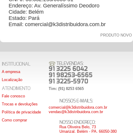
Endereço: Av. Generalíssimo Deodoro
Cidade: Belém
Estado: Pará
Email: comercial@k3distribuidora.com.br
PRODUTO NOVO
TELEVENDAS:
INSTITUCIONAL
91 3225 6042
A empresa
91 98253-6565
Localização
91 3225-5970
ATENDIMENTO
Tim: (91) 8253 6565
Fale conosco
NOSSOS E-MAILS:
Trocas e devoluções
comercial@k3distribuidora.com.br
vendas@k3distribuidora.com.br
Política de privacidade
Como comprar
NOSSO ENDEREÇO:
Rua Oliveira Belo, 73
Umarizal, Belém - PA, 66050-380