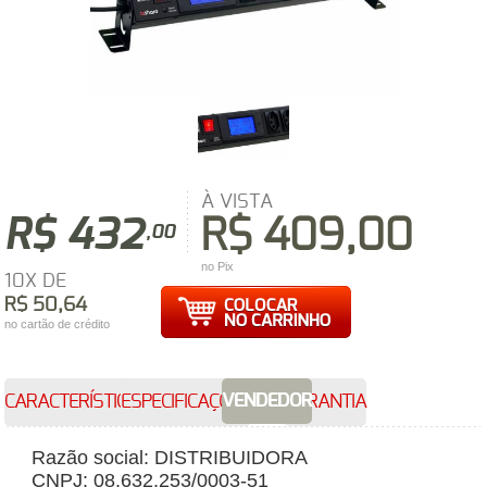
À VISTA
R$ 432
R$ 409,00
,00
no Pix
10X DE
R$ 50,64
no cartão de crédito
VENDEDOR
CARACTERÍSTICAS
ESPECIFICAÇÕES
GARANTIA
Razão social: DISTRIBUIDORA
CNPJ: 08.632.253/0003-51