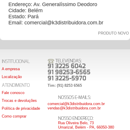
Endereço: Av. Generalíssimo Deodoro
Cidade: Belém
Estado: Pará
Email: comercial@k3distribuidora.com.br
PRODUTO NOVO
TELEVENDAS:
INSTITUCIONAL
91 3225 6042
A empresa
91 98253-6565
Localização
91 3225-5970
ATENDIMENTO
Tim: (91) 8253 6565
Fale conosco
NOSSOS E-MAILS:
Trocas e devoluções
comercial@k3distribuidora.com.br
vendas@k3distribuidora.com.br
Política de privacidade
Como comprar
NOSSO ENDEREÇO:
Rua Oliveira Belo, 73
Umarizal, Belém - PA, 66050-380