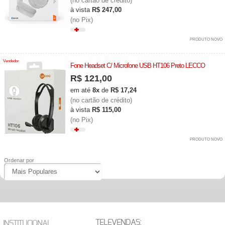
(no cartão de crédito)
à vista
R$ 247,00
(no Pix)
PRODUTO NOVO
Vendedor
Fone Headset C/ Microfone USB HT106 Preto LECCO
R$ 121,00
em até
8x
de
R$ 17,24
(no cartão de crédito)
à vista
R$ 115,00
(no Pix)
PRODUTO NOVO
Ordenar por
TELEVENDAS:
INSTITUCIONAL