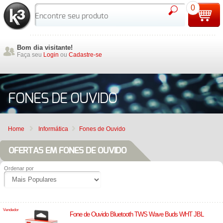
0
Bom dia visitante!
Faça seu
Login
ou
Cadastre-se
FONES DE OUVIDO
Home
Informática
Fones de Ouvido
OFERTAS EM FONES DE OUVIDO
Ordenar por
Vendedor
Fone de Ouvido Bluetooth TWS Wave Buds WHT JBL