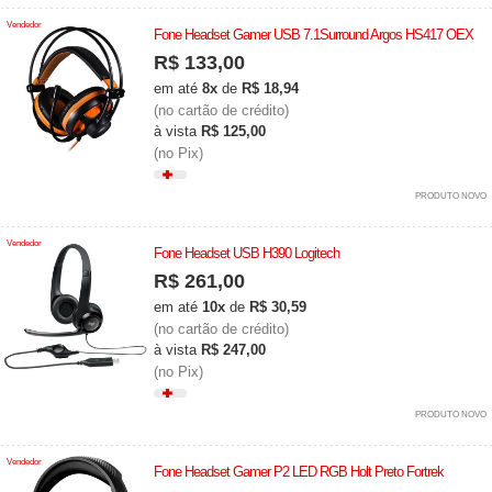
Vendedor
Fone Headset Gamer USB 7.1Surround Argos HS417 OEX
R$ 133,00
em até
8x
de
R$ 18,94
(no cartão de crédito)
à vista
R$ 125,00
(no Pix)
PRODUTO NOVO
Vendedor
Fone Headset USB H390 Logitech
R$ 261,00
em até
10x
de
R$ 30,59
(no cartão de crédito)
à vista
R$ 247,00
(no Pix)
PRODUTO NOVO
Vendedor
Fone Headset Gamer P2 LED RGB Holt Preto Fortrek