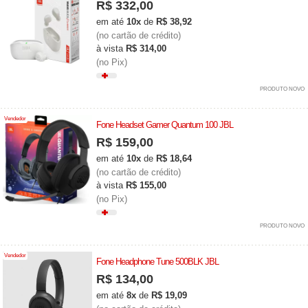
R$ 332,00
em até
10x
de
R$ 38,92
(no cartão de crédito)
à vista
R$ 314,00
(no Pix)
PRODUTO NOVO
Vendedor
Fone Headset Gamer Quantum 100 JBL
R$ 159,00
em até
10x
de
R$ 18,64
(no cartão de crédito)
à vista
R$ 155,00
(no Pix)
PRODUTO NOVO
Vendedor
Fone Headphone Tune 500BLK JBL
R$ 134,00
em até
8x
de
R$ 19,09