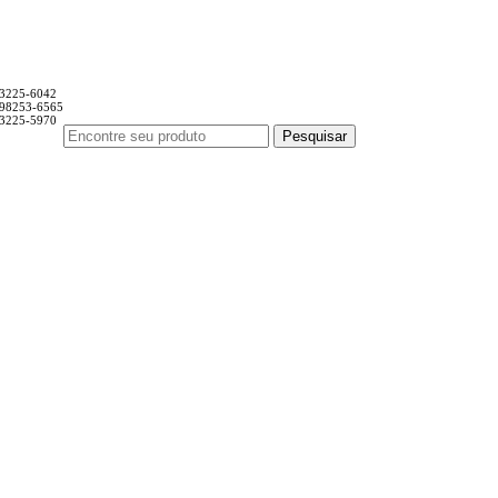
 3225-6042
 98253-6565
 3225-5970
Pesquisar