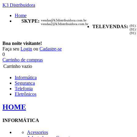
K3 Distribuidora
Home
SKYPE:
vendas@k3distribuidora.com.br
vendas2@k3distribuidora.com.br
TELEVENDAS:
(91)
(91)
(91)
Boa noite visitante!
Faça seu
Login
ou
Cadastre-se
0
Carrinho de compras
Carrinho vazio
Informática
Segurança
Telefonia
Eletrônicos
HOME
INFORMÁTICA
Acessorios