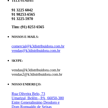
TELEVENDAS:
91 3225 6042
91 98253-6565
91 3225-5970
Tim: (91) 8253 6565
NOSSOS E-MAILS:
comercial@k3distribuidora.com.br
vendas@k3distribuidora.com.br
SKYPE:
vendas@k3distribuidora.com.br
vendas2@k3distribuidora.com.br
NOSSO ENDEREÇO:
Rua Oliveira Belo, 73
Umarizal, Belém - PA, 66050-380
Entre Generalissimo Deodoro e
Dom Romualdo de Seixas