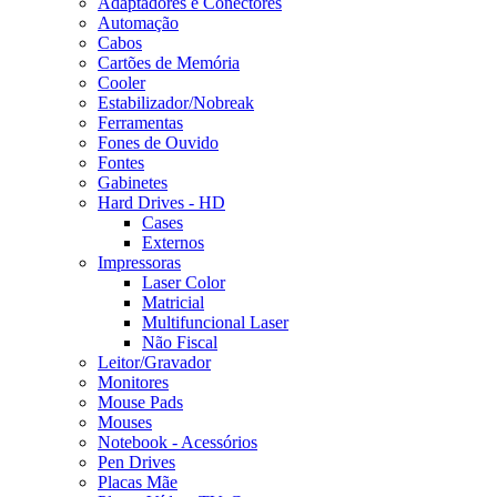
Adaptadores e Conectores
Automação
Cabos
Cartões de Memória
Cooler
Estabilizador/Nobreak
Ferramentas
Fones de Ouvido
Fontes
Gabinetes
Hard Drives - HD
Cases
Externos
Impressoras
Laser Color
Matricial
Multifuncional Laser
Não Fiscal
Leitor/Gravador
Monitores
Mouse Pads
Mouses
Notebook - Acessórios
Pen Drives
Placas Mãe