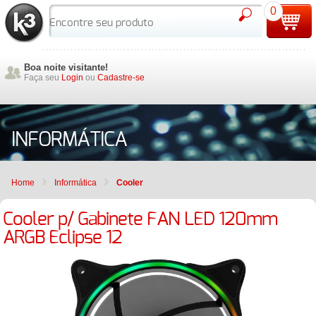
0
Boa noite visitante!
Faça seu
Login
ou
Cadastre-se
INFORMÁTICA
Home
Informática
Cooler
Cooler p/ Gabinete FAN LED 120mm
ARGB Eclipse 12