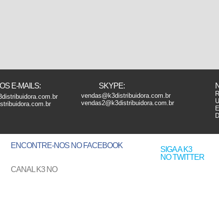
S E-MAILS:
SKYPE:
R
vendas@k3distribuidora.com.br
distribuidora.com.br
U
vendas2@k3distribuidora.com.br
tribuidora.com.br
E
D
ENCONTRE-NOS
NO FACEBOOK
SIGA A K3
NO TWITTER
CANAL K3 NO