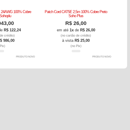
E 24AWG 100% Cobre
Patch Cord CAT5E 2,5m 100% Cobre Preto
Sohoplu
Soho Plus
043,00
R$ 26,00
de
R$ 122,24
em até
1x
de
R$ 26,00
de crédito)
(no cartão de crédito)
$ 986,00
à vista
R$ 25,00
Pix)
(no Pix)
PRODUTO NOVO
PRODUTO NOVO