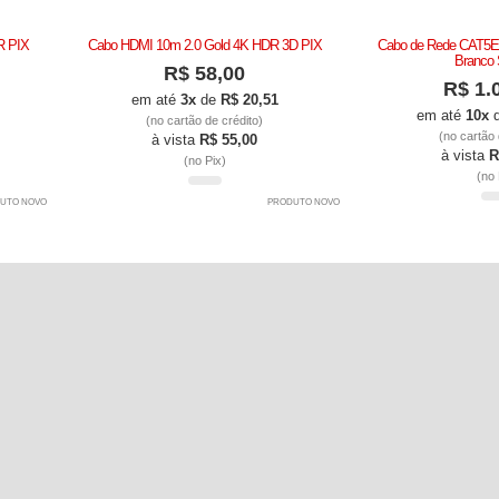
R PIX
Cabo HDMI 10m 2.0 Gold 4K HDR 3D PIX
Cabo de Rede CAT5
Branco 
R$ 58,00
R$ 1.
em até
3x
de
R$ 20,51
em até
10x
(no cartão de crédito)
(no cartão 
à vista
R$ 55,00
à vista
R
(no Pix)
(no 
UTO NOVO
PRODUTO NOVO