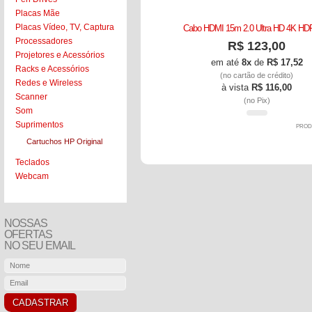
Placas Mãe
Placas Vídeo, TV, Captura
Cabo HDMI 15m 2.0 Ultra HD 4K HD
Processadores
R$ 123,00
Projetores e Acessórios
em até
8x
de
R$ 17,52
Racks e Acessórios
(no cartão de crédito)
Redes e Wireless
à vista
R$ 116,00
Scanner
(no Pix)
Som
Suprimentos
PROD
Cartuchos HP Original
Teclados
Webcam
NOSSAS
OFERTAS
NO SEU EMAIL
CADASTRAR