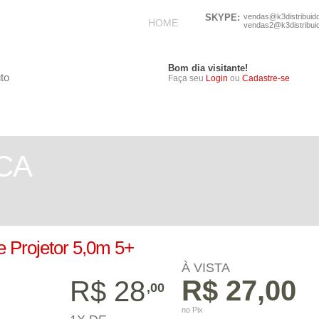
SKYPE:
vendas@k3distribuid
HOME
vendas2@k3distribui
Bom dia visitante!
Faça seu
Login
ou
Cadastre-se
TELEFONIA
ELETRÔNICOS
CA
 Projetor 5,0m 5+
À VISTA
R$ 27,00
R$ 28
,00
no Pix