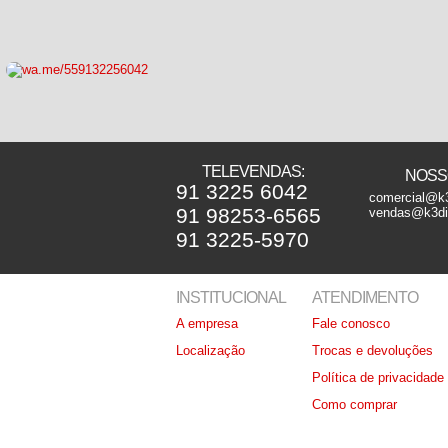
TELEVENDAS:
NOSSO
91 3225 6042
comercial@k3
91 98253-6565
vendas@k3dis
91 3225-5970
INSTITUCIONAL
ATENDIMENTO
A empresa
Fale conosco
Localização
Trocas e devoluções
Política de privacidade
Como comprar