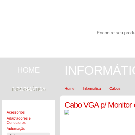
Carrinho de compras
PESQUISAR
INFORMÁTICA
SEGURANÇA
INFORMÁTI
HOME
INFORMÁTICA
Home
Informática
Cabos
Cabo VGA p/ Monitor e
Acessorios
Adaptadores e
Conectores
Automação