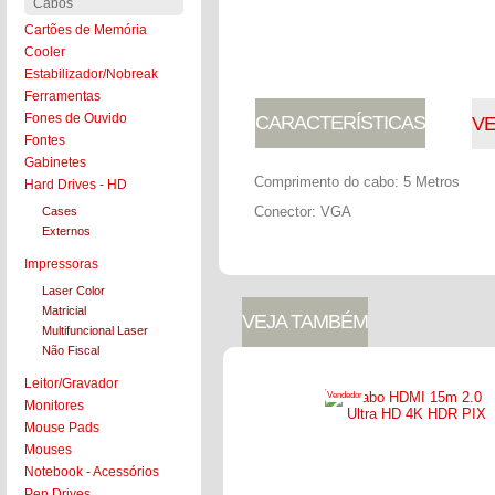
Cabos
Cartões de Memória
COLOCAR NO CARRINHO
Cooler
Estabilizador/Nobreak
Ferramentas
Fones de Ouvido
CARACTERÍSTICAS
V
Fontes
Gabinetes
Comprimento do cabo: 5 Metros
Hard Drives - HD
Conector: VGA
Cases
Externos
Impressoras
Laser Color
Matricial
VEJA TAMBÉM
Multifuncional Laser
Não Fiscal
Leitor/Gravador
Vendedor
Monitores
Mouse Pads
Mouses
Notebook - Acessórios
Pen Drives