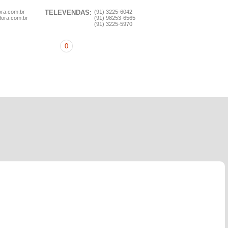
ora.com.br
TELEVENDAS:
(91) 3225-6042
dora.com.br
(91) 98253-6565
(91) 3225-5970
0