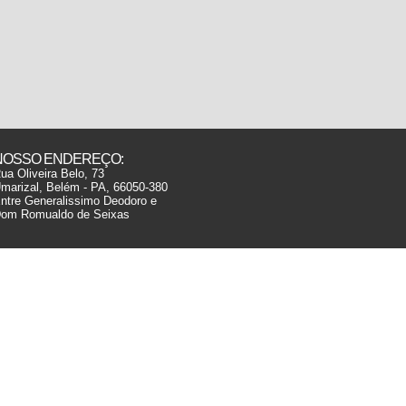
NOSSO ENDEREÇO:
ua Oliveira Belo, 73
marizal, Belém - PA, 66050-380
ntre Generalissimo Deodoro e
om Romualdo de Seixas