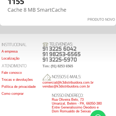
1155
Cache 8 MB SmartCache
PRODUTO NOVO
TELEVENDAS:
INSTITUCIONAL
91 3225 6042
A empresa
91 98253-6565
Localização
91 3225-5970
ATENDIMENTO
Tim: (91) 8253 6565
Fale conosco
NOSSOS E-MAILS:
Trocas e devoluções
comercial@k3distribuidora.com.br
vendas@k3distribuidora.com.br
Política de privacidade
Como comprar
NOSSO ENDEREÇO:
Rua Oliveira Belo, 73
Umarizal, Belém - PA, 66050-380
Entre Generalissimo Deodoro e
Dom Romualdo de Seixas