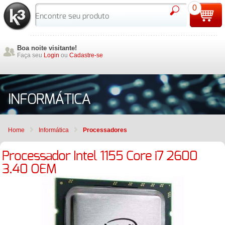
0
Boa noite visitante!
Faça seu
Login
ou
Cadastre-se
INFORMÁTICA
Home
Informática
Processadores
Processador Intel 1155 Core i7 2600
3.40 OEM