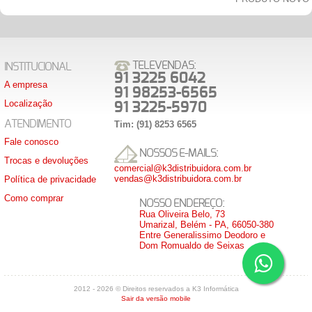
TELEVENDAS:
INSTITUCIONAL
91 3225 6042
A empresa
91 98253-6565
Localização
91 3225-5970
ATENDIMENTO
Tim: (91) 8253 6565
Fale conosco
NOSSOS E-MAILS:
Trocas e devoluções
comercial@k3distribuidora.com.br
vendas@k3distribuidora.com.br
Política de privacidade
Como comprar
NOSSO ENDEREÇO:
Rua Oliveira Belo, 73
Umarizal, Belém - PA, 66050-380
Entre Generalissimo Deodoro e
Dom Romualdo de Seixas
2012 - 2026 © Direitos reservados a K3 Informática
Sair da versão mobile