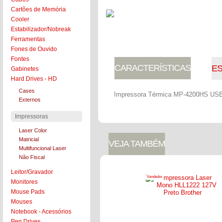
Cartões de Memória
COLOCAR NO CARRINHO
Cooler
Estabilizador/Nobreak
Ferramentas
Fones de Ouvido
Fontes
CARACTERÍSTICAS
ES
Gabinetes
Hard Drives - HD
Cases
Impressora Térmica MP-4200HS USB/
Externos
Impressoras
Laser Color
Matricial
VEJA TAMBÉM
Multifuncional Laser
Não Fiscal
Leitor/Gravador
Vendedor
Monitores
Mouse Pads
Mouses
Notebook - Acessórios
Pen Drives