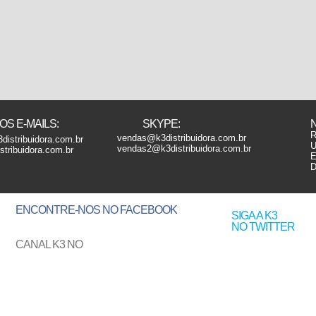
S E-MAILS:
SKYPE:
R
vendas@k3distribuidora.com.br
distribuidora.com.br
U
vendas2@k3distribuidora.com.br
tribuidora.com.br
E
D
ENCONTRE-NOS
NO FACEBOOK
SIGA A K3
NO TWITTER
CANAL K3 NO