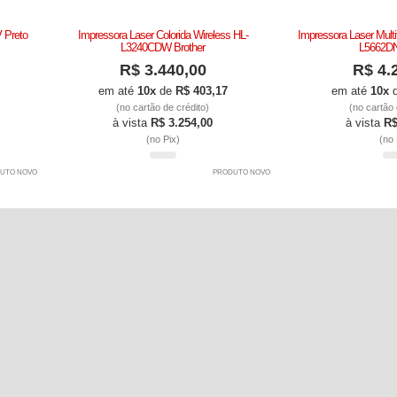
 Preto
Impressora Laser Colorida Wireless HL-
Impressora Laser Mult
L3240CDW Brother
L5662DN
R$ 3.440,00
R$ 4.
em até
10x
de
R$ 403,17
em até
10x
(no cartão de crédito)
(no cartão 
à vista
R$ 3.254,00
à vista
R$
(no Pix)
(no 
UTO NOVO
PRODUTO NOVO