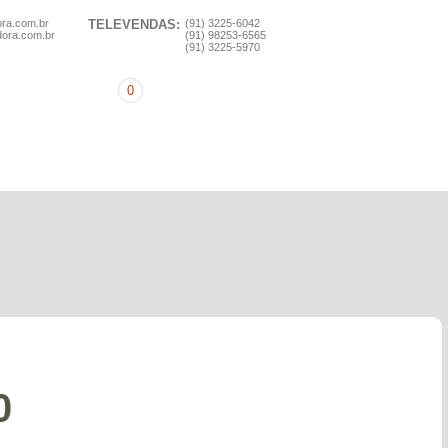
ora.com.br
TELEVENDAS:
(91) 3225-6042
dora.com.br
(91) 98253-6565
(91) 3225-5970
0
0