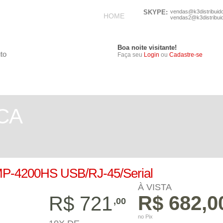
SKYPE:
vendas@k3distribuid
HOME
vendas2@k3distribui
Boa noite visitante!
Faça seu
Login
ou
Cadastre-se
TELEFONIA
ELETRÔNICOS
CA
MP-4200HS USB/RJ-45/Serial
À VISTA
R$ 682,0
R$ 721
,00
no Pix