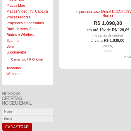
Placas Mãe
Placas Vídeo, TV, Captura
Impressora Laser Mono HLL1222 127V
Brother
Processadores
R$ 1.098,00
Projetores e Acessórios
Racks e Acessórios
em até
10x
de
R$ 128,69
Redes e Wireless
(no cartão de crédito)
à vista
R$ 1.039,00
Scanner
(no Pix)
Som
Suprimentos
PROD
Cartuchos HP Original
Teclados
Webcam
NOSSAS
OFERTAS
NO SEU EMAIL
CADASTRAR