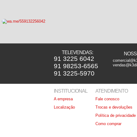
TELEVENDAS:
NOSSO
91 3225 6042
comercial@k3
91 98253-6565
vendas@k3dis
91 3225-5970
INSTITUCIONAL
ATENDIMENTO
A empresa
Fale conosco
Localização
Trocas e devoluções
Política de privacidade
Como comprar