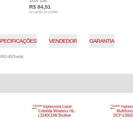
10X DE
R$ 84,51
no cartão de crédito
PECIFICAÇÕES
VENDEDOR
GARANTIA
RJ-45/Serial
Vendedor
Vendedor