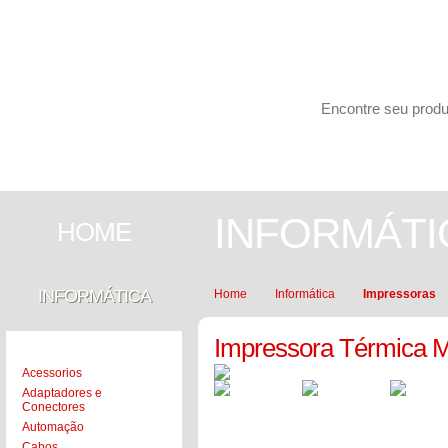
Carrinho de compras
PESQUISAR
INFORMÁTICA
SEGURANÇA
INFORMÁTI
HOME
INFORMÁTICA
Home
Informática
Impressoras
Impressora Térmica 
Acessorios
Adaptadores e
Conectores
Automação
Cabos