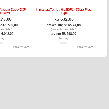
ifuncional Duplex DCP-
Impressora Térmica i8 USB/RJ-45/Serial Preta
Impress
 Brother
Elgin
273,00
R$ 632,00
de
R$ 500,80
em até
10x
de
R$ 74,08
de crédito)
(no cartão de crédito)
 4.042,00
à vista
R$ 598,00
Pix)
(no Pix)
PRODUTO NOVO
PRODUTO NOVO