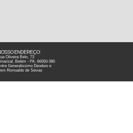
NOSSO ENDEREÇO:
ua Oliveira Belo, 73
marizal, Belém - PA, 66050-380
ntre Generalissimo Deodoro e
om Romualdo de Seixas