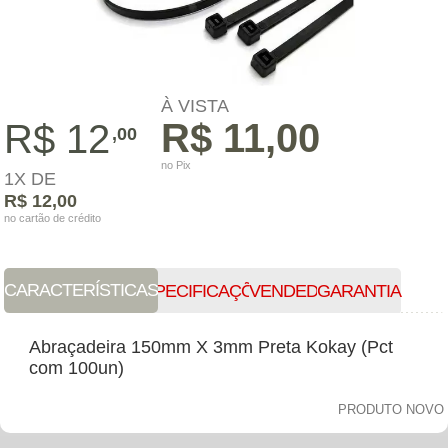
À VISTA
R$ 11,00
R$ 12
,00
no Pix
1X DE
R$ 12,00
no cartão de crédito
CARACTERÍSTICAS
ESPECIFICAÇÕES
VENDEDOR
GARANTIA
Abraçadeira 150mm X 3mm Preta Kokay (Pct
com 100un)
PRODUTO NOVO