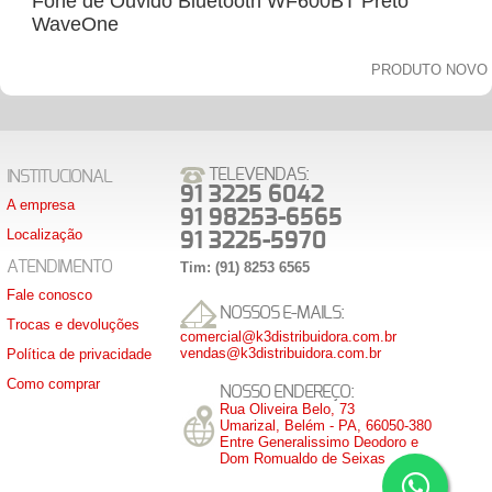
Fone de Ouvido Bluetooth WF600BT Preto
WaveOne
PRODUTO NOVO
TELEVENDAS:
INSTITUCIONAL
91 3225 6042
A empresa
91 98253-6565
Localização
91 3225-5970
ATENDIMENTO
Tim: (91) 8253 6565
Fale conosco
NOSSOS E-MAILS:
Trocas e devoluções
comercial@k3distribuidora.com.br
vendas@k3distribuidora.com.br
Política de privacidade
Como comprar
NOSSO ENDEREÇO:
Rua Oliveira Belo, 73
Umarizal, Belém - PA, 66050-380
Entre Generalissimo Deodoro e
Dom Romualdo de Seixas