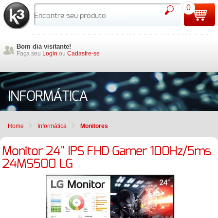
0
Bom dia visitante!
Faça seu
Login
ou
Cadastre-se
INFORMÁTICA
Home
Informática
Monitores
Monitor 24" IPS FHD Gamer 100Hz/5ms
24MS500 LG