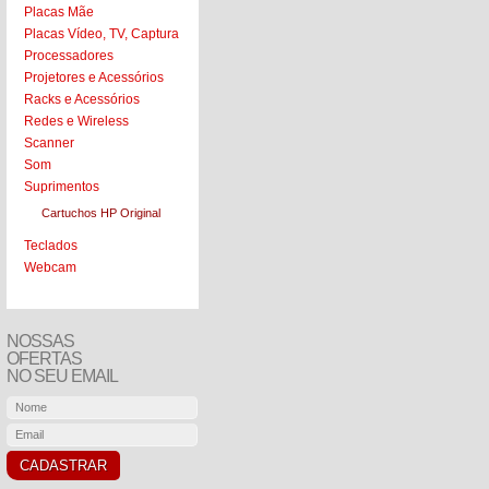
Placas Mãe
Placas Vídeo, TV, Captura
Processadores
Projetores e Acessórios
Racks e Acessórios
Redes e Wireless
Scanner
Som
Suprimentos
Cartuchos HP Original
Teclados
Webcam
NOSSAS
OFERTAS
NO SEU EMAIL
CADASTRAR