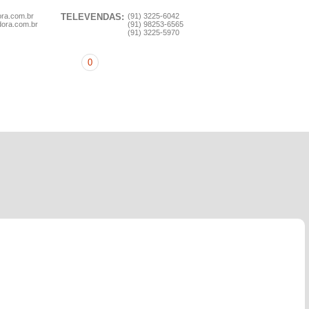
ora.com.br
TELEVENDAS:
(91) 3225-6042
dora.com.br
(91) 98253-6565
(91) 3225-5970
0