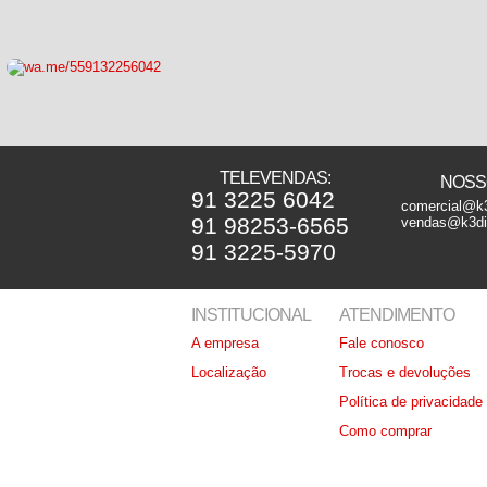
TELEVENDAS:
NOSSO
91 3225 6042
comercial@k3
91 98253-6565
vendas@k3dis
91 3225-5970
INSTITUCIONAL
ATENDIMENTO
A empresa
Fale conosco
Localização
Trocas e devoluções
Política de privacidade
Como comprar