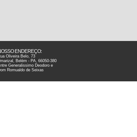
NOSSO ENDEREÇO:
ua Oliveira Belo, 73
marizal, Belém - PA, 66050-380
ntre Generalissimo Deodoro e
om Romualdo de Seixas