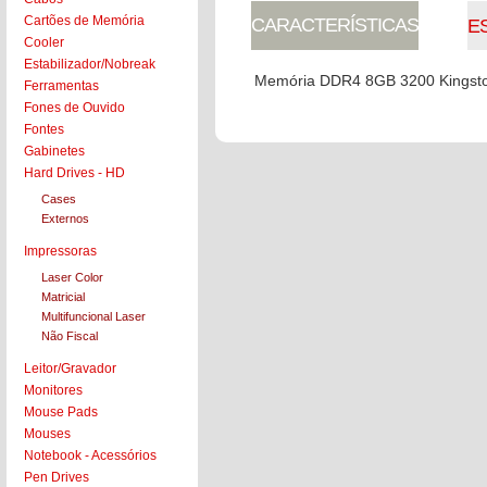
Cartões de Memória
CARACTERÍSTICAS
E
Cooler
Estabilizador/Nobreak
Memória DDR4 8GB 3200 Kingst
Ferramentas
Fones de Ouvido
Fontes
Gabinetes
Hard Drives - HD
Cases
Externos
Impressoras
Laser Color
Matricial
Multifuncional Laser
Não Fiscal
Leitor/Gravador
Monitores
Mouse Pads
Mouses
Notebook - Acessórios
Pen Drives