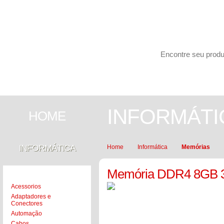
Carrinho de compras
PESQUISAR
INFORMÁTICA
SEGURANÇA
INFORMÁTI
HOME
INFORMÁTICA
Home
Informática
Memórias
Memória DDR4 8GB 3
Acessorios
Adaptadores e
Conectores
Automação
Cabos