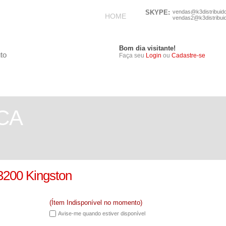
SKYPE:
vendas@k3distribuid
HOME
vendas2@k3distribui
Bom dia visitante!
Faça seu
Login
ou
Cadastre-se
TELEFONIA
ELETRÔNICOS
CA
200 Kingston
(Ítem Indisponível no momento)
Avise-me quando estiver disponível