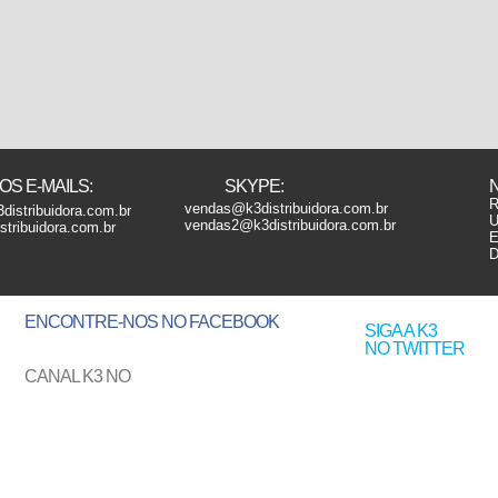
S E-MAILS:
SKYPE:
R
vendas@k3distribuidora.com.br
distribuidora.com.br
U
vendas2@k3distribuidora.com.br
tribuidora.com.br
E
D
ENCONTRE-NOS
NO FACEBOOK
SIGA A K3
NO TWITTER
CANAL K3 NO