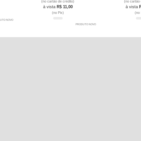
(no cartão de crédito)
(no cartão 
à vista
R$ 11,00
à vista
(no Pix)
(no 
UTO NOVO
PRODUTO NOVO