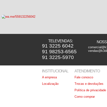
TELEVENDAS:
NOSSO
91 3225 6042
comercial@k3
91 98253-6565
vendas@k3dis
91 3225-5970
INSTITUCIONAL
ATENDIMENTO
A empresa
Fale conosco
Localização
Trocas e devoluções
Política de privacidade
Como comprar