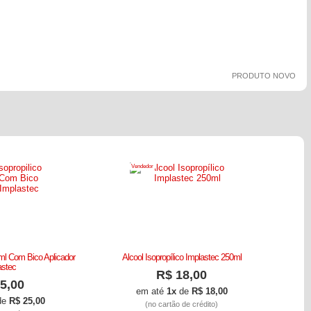
PRODUTO NOVO
Vendedor
0ml Com Bico Aplicador
Alcool Isopropílico Implastec 250ml
Alcool i
astec
R$ 18,00
5,00
em até
1x
de
R$ 18,00
de
R$ 25,00
(no cartão de crédito)