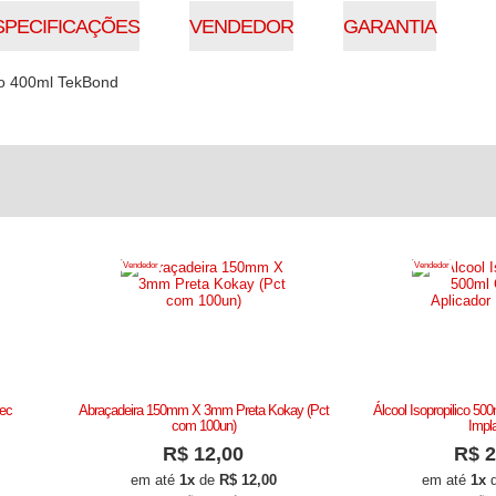
SPECIFICAÇÕES
VENDEDOR
GARANTIA
o 400ml TekBond
Vendedor
Vendedor
tec
Abraçadeira 150mm X 3mm Preta Kokay (Pct
Álcool Isopropilico 50
com 100un)
Impl
R$ 12,00
R$ 2
em até
1x
de
R$ 12,00
em até
1x