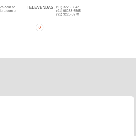
ora.com.br
TELEVENDAS:
(91) 3225-6042
dora.com.br
(91) 98253-6565
(91) 3225-5970
0