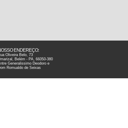
NOSSO ENDEREÇO:
ua Oliveira Belo, 73
marizal, Belém - PA, 66050-380
ntre Generalissimo Deodoro e
om Romualdo de Seixas