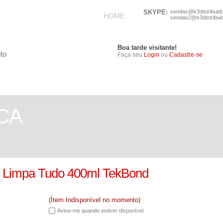
SKYPE:
vendas@k3distribuid
HOME
vendas2@k3distribui
Boa tarde visitante!
Faça seu
Login
ou
Cadastre-se
TELEFONIA
ELETRÔNICOS
CA
 Limpa Tudo 400ml TekBond
(Ítem Indisponível no momento)
Avise-me quando estiver disponível