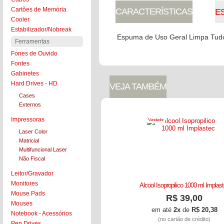
Cartões de Memória
CARACTERÍSTICAS
E
Cooler
Estabilizador/Nobreak
Espuma de Uso Geral Limpa Tud
Ferramentas
Fones de Ouvido
Fontes
Gabinetes
Hard Drives - HD
VEJA TAMBÉM
Cases
Externos
Impressoras
Vendedor
Laser Color
Matricial
Multifuncional Laser
Não Fiscal
Leitor/Gravador
Monitores
Alcool Isopropilico 1000 ml Implas
Mouse Pads
R$ 39,00
Mouses
em até
2x
de
R$ 20,38
Notebook - Acessórios
(no cartão de crédito)
Pen Drives