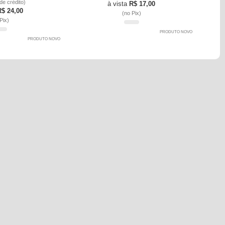
de crédito)
à vista
R$ 17,00
R$ 24,00
(no Pix)
Pix)
PRODUTO NOVO
PRODUTO NOVO