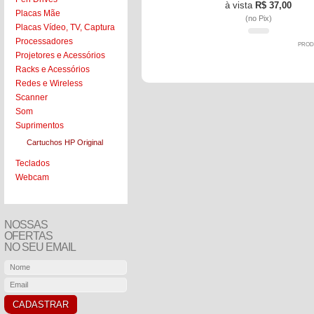
à vista
R$ 37,00
Placas Mãe
(no Pix)
Placas Vídeo, TV, Captura
Processadores
PROD
Projetores e Acessórios
Racks e Acessórios
Redes e Wireless
Scanner
Som
Suprimentos
Cartuchos HP Original
Teclados
Webcam
NOSSAS
OFERTAS
NO SEU EMAIL
CADASTRAR