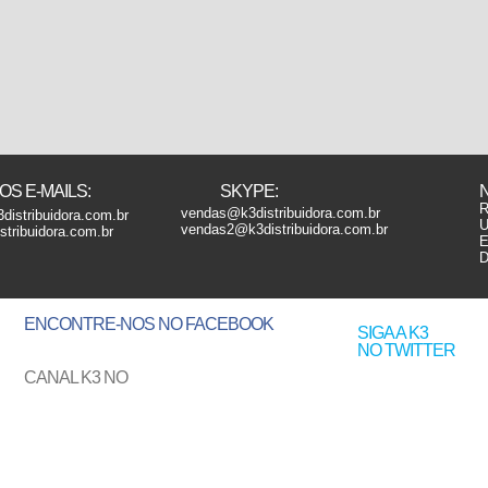
S E-MAILS:
SKYPE:
R
vendas@k3distribuidora.com.br
distribuidora.com.br
U
vendas2@k3distribuidora.com.br
tribuidora.com.br
E
D
ENCONTRE-NOS
NO FACEBOOK
SIGA A K3
NO TWITTER
CANAL K3 NO