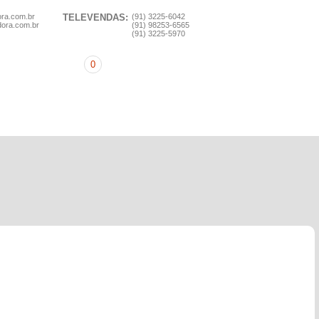
ora.com.br
TELEVENDAS:
(91) 3225-6042
dora.com.br
(91) 98253-6565
(91) 3225-5970
0