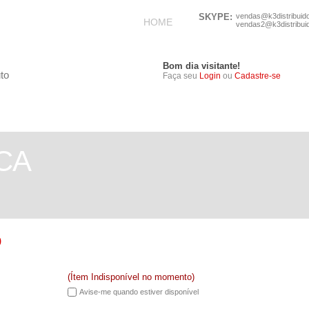
SKYPE:
vendas@k3distribuid
HOME
vendas2@k3distribui
Bom dia visitante!
Faça seu
Login
ou
Cadastre-se
TELEFONIA
ELETRÔNICOS
CA
o
(Ítem Indisponível no momento)
Avise-me quando estiver disponível