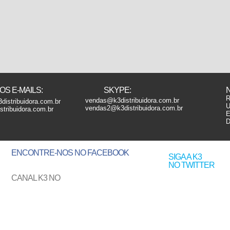
S E-MAILS:
SKYPE:
R
vendas@k3distribuidora.com.br
distribuidora.com.br
U
vendas2@k3distribuidora.com.br
tribuidora.com.br
E
D
ENCONTRE-NOS
NO FACEBOOK
SIGA A K3
NO TWITTER
CANAL K3 NO