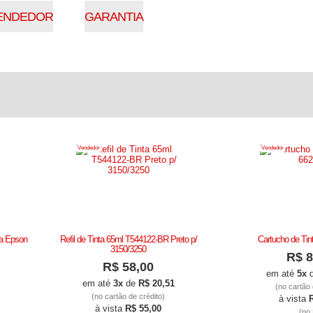
ENDEDOR
GARANTIA
Vendedor
Vendedor
ta Epson
Refil de Tinta 65ml T544122-BR Preto p/
Cartucho de Tin
3150/3250
R$ 8
R$ 58,00
em até
5x
em até
3x
de
R$ 20,51
(no cartão 
(no cartão de crédito)
à vista
à vista
R$ 55,00
(no 