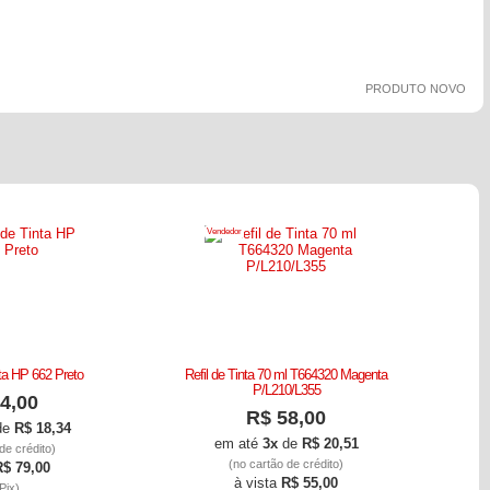
PRODUTO NOVO
Vendedor
ta HP 662 Preto
Refil de Tinta 70 ml T664320 Magenta
Re
P/L210/L355
4,00
R$ 58,00
de
R$ 18,34
em até
3x
de
R$ 20,51
de crédito)
(no cartão de crédito)
R$ 79,00
à vista
R$ 55,00
Pix)