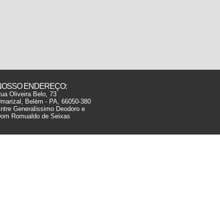
NOSSO ENDEREÇO:
ua Oliveira Belo, 73
marizal, Belém - PA, 66050-380
ntre Generalissimo Deodoro e
om Romualdo de Seixas