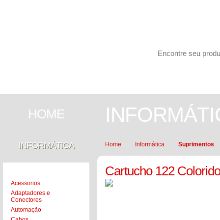
Carrinho de compras
PESQUISAR
INFORMÁTICA
SEGURANÇA
INFORMÁTI
HOME
INFORMÁTICA
Home
Informática
Suprimentos
Cartucho 122 Colorid
Acessorios
Adaptadores e
Conectores
Automação
Cabos