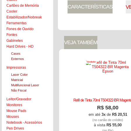
Cartões de Memória
CARACTERÍSTICAS
V
Cooler
Estabilizador/Nobreak
Ferramentas
Fones de Ouvido
Fontes
Gabinetes
VEJA TAMBÉM
Hard Drives - HD
Cases
Externos
Vendedor
Impressoras
Laser Color
Matricial
Multifuncional Laser
Não Fiscal
Leitor/Gravador
Refil de Tinta 70ml T504322-BR Magen
Monitores
R$ 58,00
Mouse Pads
em até
3x
de
R$ 20,51
Mouses
(no cartão de crédito)
Notebook - Acessórios
à vista
R$ 55,00
Pen Drives
(no Pix)