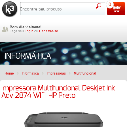
0
Bom dia visitante!
Faça seu
Login
ou
Cadastre-se
INFORMÁTICA
Home
Informática
Impressoras
Multifuncional
Impressora Multifuncional Deskjet Ink
Adv 2874 WIFI HP Preto