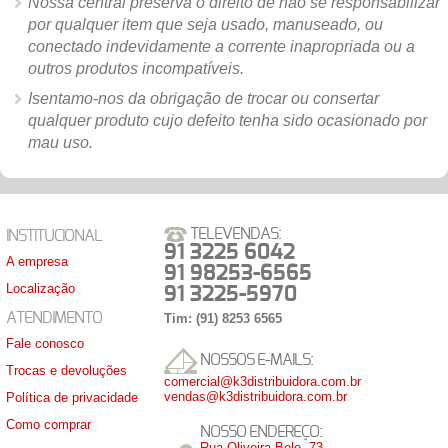
Nossa central preserva o direito de não se responsabilizar
por qualquer item que seja usado, manuseado, ou
conectado indevidamente a corrente inapropriada ou a
outros produtos incompatíveis.
Isentamo-nos da obrigação de trocar ou consertar
qualquer produto cujo defeito tenha sido ocasionado por
mau uso.
TELEVENDAS:
INSTITUCIONAL
91 3225 6042
A empresa
91 98253-6565
Localização
91 3225-5970
ATENDIMENTO
Tim: (91) 8253 6565
Fale conosco
NOSSOS E-MAILS:
Trocas e devoluções
comercial@k3distribuidora.com.br
vendas@k3distribuidora.com.br
Política de privacidade
Como comprar
NOSSO ENDEREÇO:
Rua Oliveira Belo, 73