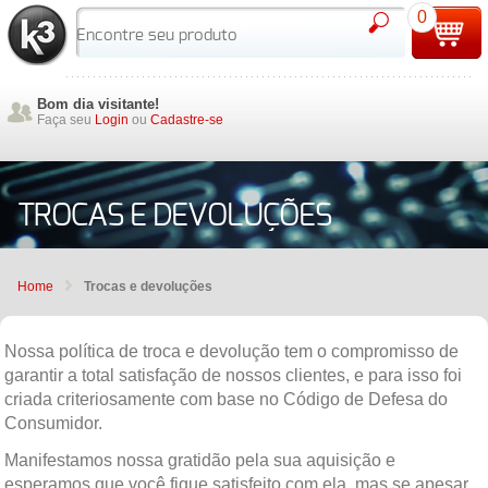
0
Bom dia visitante!
Faça seu
Login
ou
Cadastre-se
TROCAS E DEVOLUÇÕES
Home
Trocas e devoluções
Nossa política de troca e devolução tem o compromisso de
garantir a total satisfação de nossos clientes, e para isso foi
criada criteriosamente com base no Código de Defesa do
Consumidor.
Manifestamos nossa gratidão pela sua aquisição e
esperamos que você fique satisfeito com ela, mas se apesar