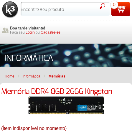
0
Boa tarde visitante!
Faça seu
Login
ou
Cadastre-se
INFORMÁTICA
Home
Informática
Memórias
Memória DDR4 8GB 2666 Kingston
(Ítem Indisponível no momento)