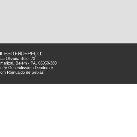
NOSSO ENDEREÇO:
ua Oliveira Belo, 73
marizal, Belém - PA, 66050-380
ntre Generalissimo Deodoro e
om Romualdo de Seixas