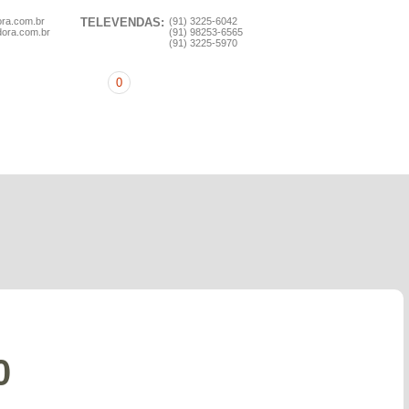
ora.com.br
TELEVENDAS:
(91) 3225-6042
dora.com.br
(91) 98253-6565
(91) 3225-5970
0
0