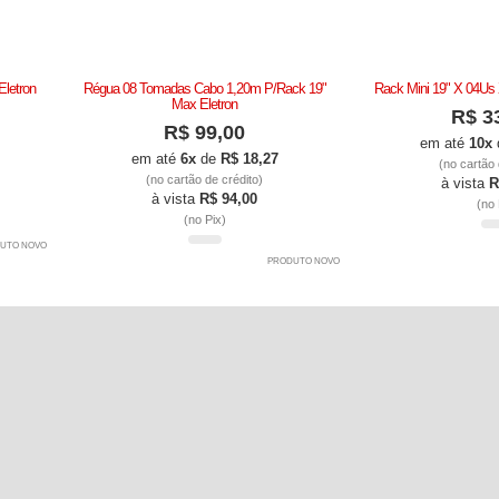
letron
Régua 08 Tomadas Cabo 1,20m P/Rack 19"
Rack Mini 19" X 04Us
Max Eletron
R$ 3
R$ 99,00
em até
10x
em até
6x
de
R$ 18,27
(no cartão 
(no cartão de crédito)
à vista
R
à vista
R$ 94,00
(no 
(no Pix)
UTO NOVO
PRODUTO NOVO