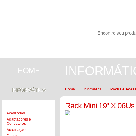
Carrinho de compras
PESQUISAR
INFORMÁTICA
SEGURANÇA
INFORMÁTI
HOME
INFORMÁTICA
Home
Informática
Racks e Acess
Rack Mini 19" X 06U
Acessorios
Adaptadores e
Conectores
Automação
Cabos