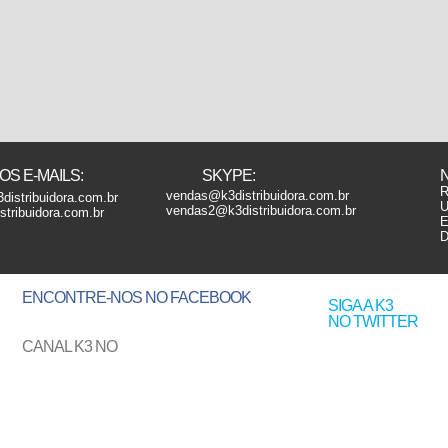
S E-MAILS:
SKYPE:
R
vendas@k3distribuidora.com.br
distribuidora.com.br
U
vendas2@k3distribuidora.com.br
tribuidora.com.br
E
D
ENCONTRE-NOS
NO FACEBOOK
SIGA A K3
NO TWITTER
CANAL K3 NO