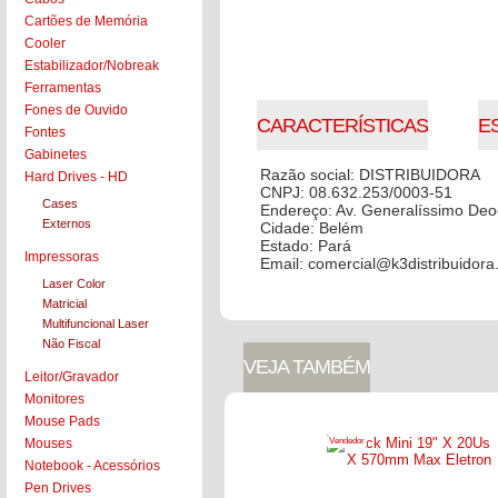
Cartões de Memória
COLOCAR NO CARRINHO
Cooler
Estabilizador/Nobreak
Ferramentas
Fones de Ouvido
CARACTERÍSTICAS
E
Fontes
Gabinetes
Razão social: DISTRIBUIDORA
Hard Drives - HD
CNPJ: 08.632.253/0003-51
Cases
Endereço: Av. Generalíssimo De
Externos
Cidade: Belém
Estado: Pará
Impressoras
Email: comercial@k3distribuidora
Laser Color
Matricial
Multifuncional Laser
Não Fiscal
VEJA TAMBÉM
Leitor/Gravador
Monitores
Mouse Pads
Vendedor
Mouses
Notebook - Acessórios
Pen Drives