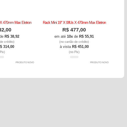
 X 470mm Max Eletron
Rack Mini 19" X 08Us X 470mm Max Eletron
32,00
R$ 477,00
de
R$ 38,92
em até
10x
de
R$ 55,91
de crédito)
(no cartão de crédito)
$ 314,00
à vista
R$ 451,00
Pix)
(no Pix)
PRODUTO NOVO
PRODUTO NOVO