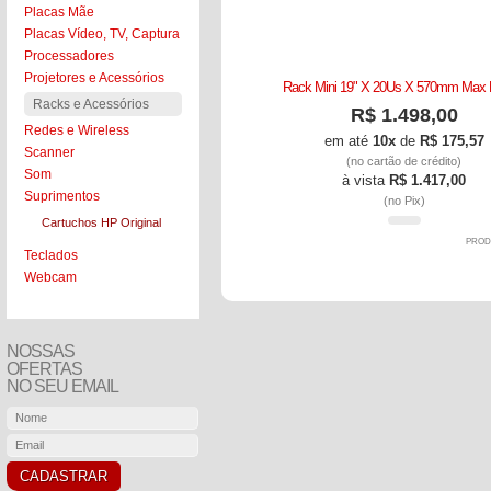
Placas Mãe
Placas Vídeo, TV, Captura
Processadores
Projetores e Acessórios
Rack Mini 19" X 20Us X 570mm Max E
Racks e Acessórios
R$ 1.498,00
Redes e Wireless
em até
10x
de
R$ 175,57
Scanner
(no cartão de crédito)
Som
à vista
R$ 1.417,00
Suprimentos
(no Pix)
Cartuchos HP Original
PROD
Teclados
Webcam
NOSSAS
OFERTAS
NO SEU EMAIL
CADASTRAR