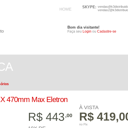
SKYPE:
vendas@k3distribuid
HOME
vendas2@k3distribui
Bom dia visitante!
Faça seu
Login
ou
Cadastre-se
TELEFONIA
ELETRÔNICOS
CA
órios
s X 470mm Max Eletron
À VISTA
R$ 419,0
R$ 443
,00
no Pix