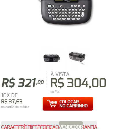
À VISTA
R$ 321
R$ 304,00
,00
no Pix
10X DE
R$ 37,63
no cartão de crédito
VENDEDOR
CARACTERÍSTICAS
ESPECIFICAÇÕES
GARANTIA