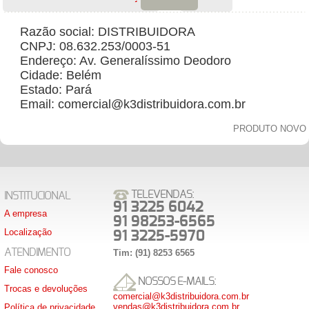
Razão social: DISTRIBUIDORA
CNPJ: 08.632.253/0003-51
Endereço: Av. Generalíssimo Deodoro
Cidade: Belém
Estado: Pará
Email: comercial@k3distribuidora.com.br
PRODUTO NOVO
TELEVENDAS:
INSTITUCIONAL
91 3225 6042
A empresa
91 98253-6565
Localização
91 3225-5970
ATENDIMENTO
Tim: (91) 8253 6565
Fale conosco
NOSSOS E-MAILS:
Trocas e devoluções
comercial@k3distribuidora.com.br
vendas@k3distribuidora.com.br
Política de privacidade