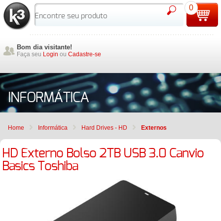
0
Bom dia visitante!
Faça seu
Login
ou
Cadastre-se
INFORMÁTICA
Home
Informática
Hard Drives - HD
Externos
HD Externo Bolso 2TB USB 3.0 Canvio
Basics Toshiba