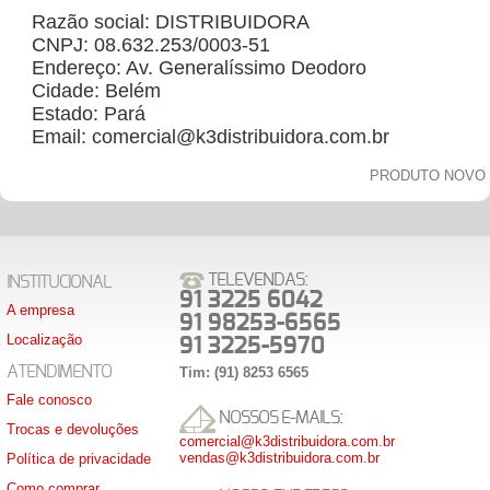
Razão social: DISTRIBUIDORA
CNPJ: 08.632.253/0003-51
Endereço: Av. Generalíssimo Deodoro
Cidade: Belém
Estado: Pará
Email: comercial@k3distribuidora.com.br
PRODUTO NOVO
TELEVENDAS:
INSTITUCIONAL
91 3225 6042
A empresa
91 98253-6565
Localização
91 3225-5970
ATENDIMENTO
Tim: (91) 8253 6565
Fale conosco
NOSSOS E-MAILS:
Trocas e devoluções
comercial@k3distribuidora.com.br
vendas@k3distribuidora.com.br
Política de privacidade
Como comprar